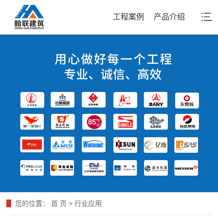
工程案例
产品介绍
您的位置：
首 页
>
行业应用