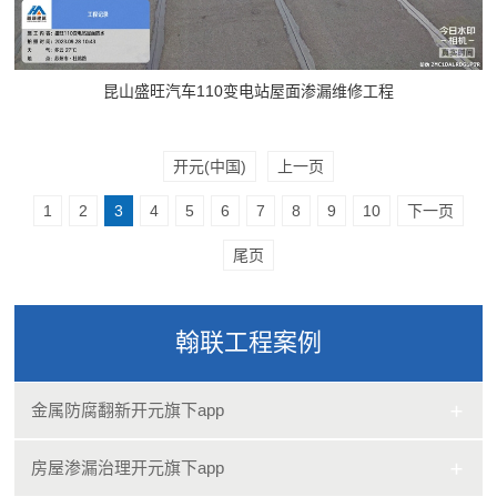
昆山盛旺汽车110变电站屋面渗漏维修工程
开元(中国)
上一页
1
2
3
4
5
6
7
8
9
10
下一页
尾页
翰联工程案例
金属防腐翻新开元旗下app
房屋渗漏治理开元旗下app