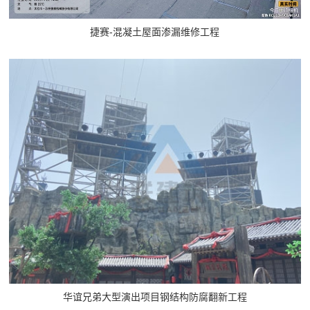
捷赛-混凝土屋面渗漏维修工程
华谊兄弟大型演出项目钢结构防腐翻新工程