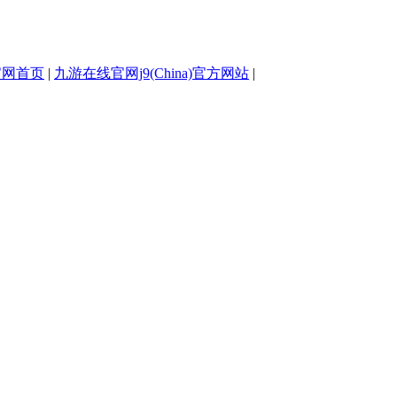
官网首页
|
九游在线官网j9(China)官方网站
|