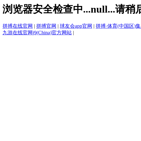
浏览器安全检查中...null...请稍
拼搏在线官网
|
拼搏官网
|
球友会app官网
|
拼搏·体育(中国区)
九游在线官网j9(China)官方网站
|