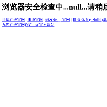
浏览器安全检查中...null...请稍
拼搏在线官网
|
拼搏官网
|
球友会app官网
|
拼搏·体育(中国区)
九游在线官网j9(China)官方网站
|